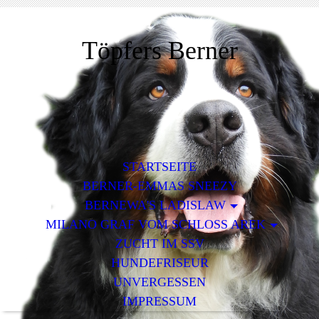
Töpfers Berner
STARTSEITE
BERNER-EMMAS SNEEZY
BERNEWA'S LADISLAW
MILANO GRAF VOM SCHLOSS AREK
ZUCHT IM SSV
HUNDEFRISEUR
UNVERGESSEN
IMPRESSUM