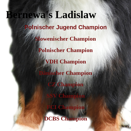
Bernewa's Ladislaw
Polnischer Jugend Champion
Slowenischer Champion
Polnischer Champion
VDH Champion
Dänischer Champion
CZ Champion
SSV Champion
FCI Champion
DCBS Champion