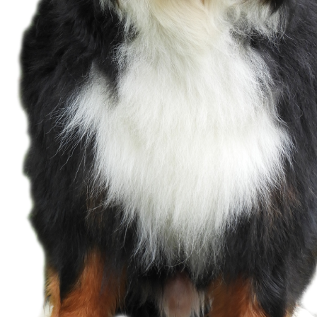
Screenshot_20231113_152126_GMX Mail