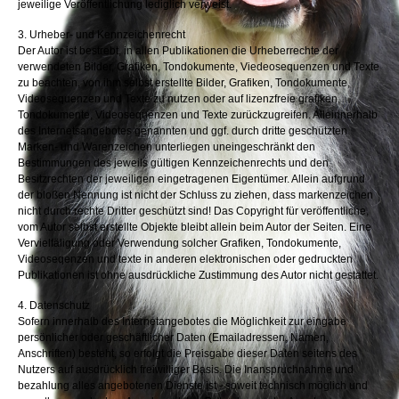
jeweilige Veröffentlichung lediglich verweist.
3. Urheber- und Kennzeichenrecht
Der Autor ist bestrebt, in allen Publikationen die Urheberrechte der
verwendeten Bilder, Grafiken, Tondokumente, Viedeosequenzen und Texte
zu beachten, von ihm selbst erstellte Bilder, Grafiken, Tondokumente,
Videosequenzen und Texte zu nutzen oder auf lizenzfreie grafiken,
Tondokumente, Videosequenzen und Texte zurückzugreifen. Alleinnerhalb
des Internetsangebotes genannten und ggf. durch dritte geschützten
Marken- und Warenzeichen unterliegen uneingeschränkt den
Bestimmungen des jeweils gültigen Kennzeichenrechts und den
Besitzrechten der jeweiligen eingetragenen Eigentümer. Allein aufgrund
der bloßen Nennung ist nicht der Schluss zu ziehen, dass markenzeichen
nicht durch rechte Dritter geschützt sind! Das Copyright für veröffentliche,
vom Autor selbst erstellte Objekte bleibt allein beim Autor der Seiten. Eine
Vervielfäligung oder Verwendung solcher Grafiken, Tondokumente,
Videoseqenzen und texte in anderen elektronischen oder gedruckten
Publikationen ist ohne ausdrückliche Zustimmung des Autor nicht gestattet.
4. Datenschutz
Sofern innerhalb des Internetangebotes die Möglichkeit zur eingabe
persönlicher oder geschäftlicher Daten (Emailadressen, Namen,
Anschriften) besteht, so erfolgt die Preisgabe dieser Daten seitens des
Nutzers auf ausdrücklich freiwilliger Basis. Die Inanspruchnahme und
bezahlung alles angebotenen Dienste ist - soweit technisch möglich und