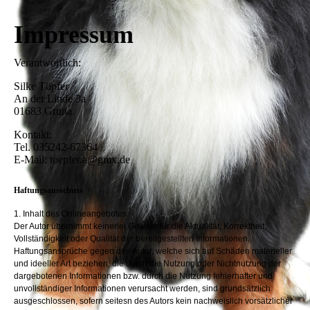
Impressum
Verantwortlich:
Silke Töpfer
An der Linde 3a
01683 Gruna
Kontakt:
Tel. 035242-67364
E-Mail: toepfer.a@gmx.de
Haftungsausschuss
1. Inhalt des Onlineangebotes
Der Autor übernimmt keinerlei Gewähr für die Aktualität, Korrektheit,
Vollständigkeit oder Qualität der bereitgestellten Informationen.
Haftungsansprüche gegen den Autor, welche sich auf Schäden materieller
und ideeller Art beziehen, die durch die Nutzung oder Nichtnutzung der
dargebotenen Informationen bzw. durch die Nutzung fehlerhafter und
unvollständiger Informationen verursacht werden, sind grundsätzlich
ausgeschlossen, sofern seitesn des Autors kein nachweislich vorsätzlicher