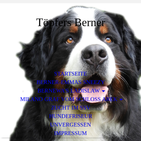
Töpfers Berner
STARTSEITE
BERNER-EMMAS SNEEZY
BERNEWA'S LADISLAW
MILANO GRAF VOM SCHLOSS AREK
ZUCHT IM SSV
HUNDEFRISEUR
UNVERGESSEN
IMPRESSUM