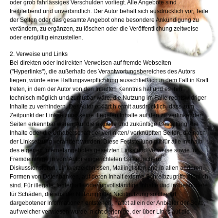
oder grob fahrlässiges Verschulden vorliegt. Alle Angebote sind
freibleibend und unverbindlich. Der Autor behält sich ausdrücklich vor, Teile
der Seiten oder das gesamte Angebot ohne besondere Ankündigung zu
verändern, zu ergänzen, zu löschen oder die Veröffentlichung zeitweise
oder endgültig einzustellen.
2. Verweise und Links
Bei direkten oder indirekten Verweisen auf fremde Webseiten
("Hyperlinks"), die außerhalb des Verantwortungsbereiches des Autors
liegen, würde eine Haftungsverpflichtung ausschließlich in dem Fall in Kraft
treten, in dem der Autor von den Inhalten Kenntnis hat und es ihm
technisch möglich und zumutbar wäre, die Nutzung im Falle rechtswidriger
Inhalte zu verhindern. Der Autor erklärt hiermit ausdrücklich, dass zum
Zeitpunkt der Linksetzung keine illegalen Inhalte auf den zu verlinkenden
Seiten erkennbar waren. Auf die aktuelle und zukünftige Gestaltung, die
Inhalte oder die Urhaberschaft der verlinkten/ verknüpften Seiten, die nach
der Linksetzung verändert wurden. Diese Feststellung gilt für alle innhalb
des eigenen Internetangebotes gesetzten Links und Verweise sowie für
Fremdeinträge in vom Autor eingerichteten Gästebuchern,
Diskussionsforen, Linkverzeichnissen, Mailinglisten und in allen anderen
Formen von Datenbanken, auf deren Inhalt externe Schreibzugriffe möglich
sind. Für illegale, fehlerhafte oder unvollständige Inhalte und insbesondere
für Schäden, die aus der Nutzung oder Nichtnutzung solcherart
dargebotener Informationen entstehen, haftet allein der Anbieter der Seite,
auf welcher verwiesen wurde, nicht derjenige, der über Links auf die