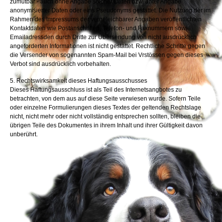
zumutbar - auch ohne Angabe solcher Daten bzw. unter Angabe
anonymisierter Daten oder eins Pseudonyms gestattet. Die Nutzung der im
Rahmen des Impressums der vergeleichbarer Angaben veröffentlichten
Kontaktdaten wie Postanschriften, Telefon- und Faxnummern sowie
Emailadressden durch Dritte zur Übersendung von nicht ausdrücklich
angeforderten Informationen ist nicht gestattet. Rechtliche Schritte gegen
die Versender von sogenannten Spam-Mail bei Vrstössen gegen dieses
Verbot sind ausdrücklich vorbehalten.
5. Rechtswirksamkeit dieses Haftungsausschusses
Dieses Haftungsausschluss ist als Teil des Internetsangbotes zu
betrachten, von dem aus auf diese Seite verwiesen wurde. Sofern Teile
oder einzelne Formulierungen dieses Textes der geltenden Rechtslage
nicht, nicht mehr oder nicht vollständig entsprechen sollten, bleiben die
übrigen Teile des Dokumentes in ihrem Inhalt und ihrer Gültigkeit davon
unberührt.